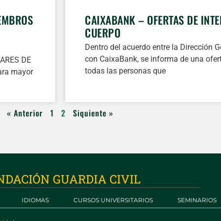
IEMBROS
CAIXABANK – OFERTAS DE INT
CUERPO
Dentro del acuerdo entre la Dirección G
con CaixaBank, se informa de una oferta
IARES DE
todas las personas que
ara mayor
.
« Anterior
1
2
Siquiente »
NDACIÓN GUARDIA CIVIL
IDIOMAS
CURSOS UNIVERSITARIOS
SEMINARIOS