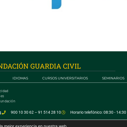
NDACIÓN GUARDIA CIVIL
IDIOMAS
CURSOS UNIVERSITARIOS
SEMINARIOS
acidad
ies
 fundación
g
900 10 30 62 – 91 514 28 10
Horario telefónico: 08:30 - 14:30
© Fundación Guardia Civil
e la mejor experiencia en nuestra web.