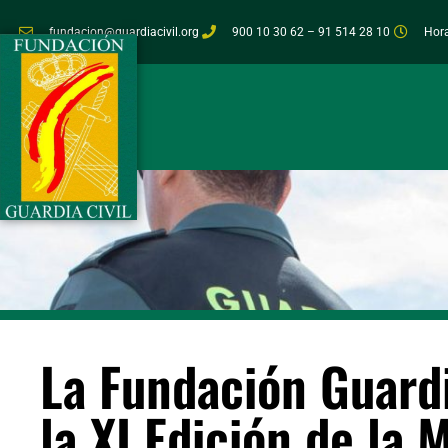
fundacion@guardiacivil.org
900 10 30 62 – 91 514 28 10
Hora
La Fundación Guardi
la XI Edición de la