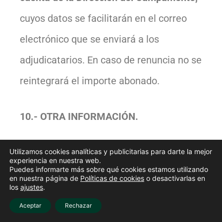
cuyos datos se facilitarán en el correo
electrónico que se enviará a los
adjudicatarios. En caso de renuncia no se
reintegrará el importe abonado.
10.- OTRA INFORMACIÓN.
Se podrá ampliar la información en
Utilizamos cookies analíticas y publicitarias para darte la mejor
experiencia en nuestra web.
Puedes informarte más sobre qué cookies estamos utilizando
casos de extrema necesidad sobre el
en nuestra página de
Políticas de cookies
o desactivarlas en
los
ajustes
.
campamento, organizado por la
Aceptar
Rechazar
Fundación Guardia Civil, en el teléfono